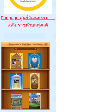
Fanpage:ศูนย์วัฒนธรรม
เฉลิมราชตำบลทุ่งแต้