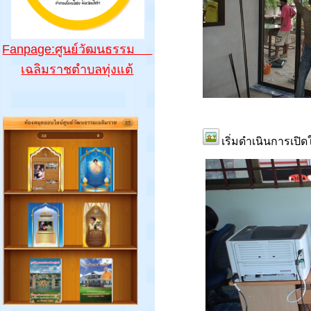
Fanpage:ศูนย์วัฒนธรรม
เฉลิมราชตำบลทุ่งแต้
เริ่มดำเนินการเปิด