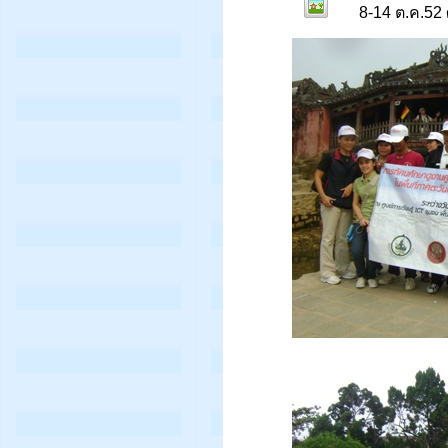
8-14 ต.ค.52 ศูน