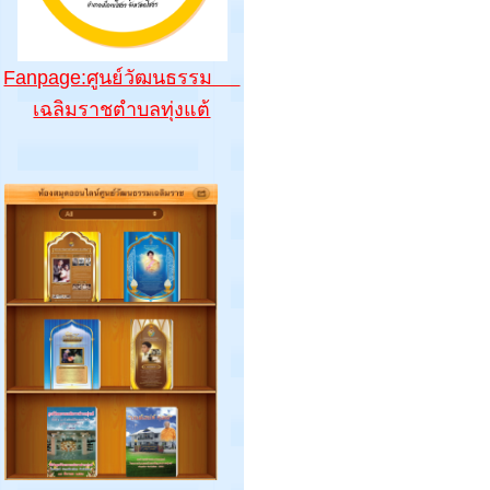
Fanpage:ศูนย์วัฒนธรรม
เฉลิมราชตำบลทุ่งแต้