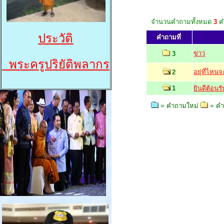
จํานวนคำถามทั้งหมด
3
ค
ประวัติ
คำถามที่
ข่าว
3
พระครูปริยัติพลากร
อยุ่ที่ไหน
2
1
ยินดีต้อนรั
= คำถามใหม่
= คำ