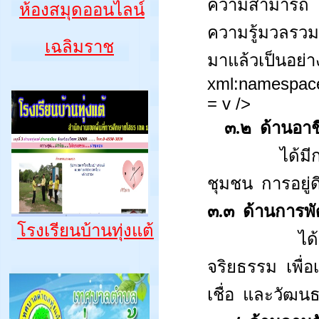
ความสามารถ ท
ห้องสมุดออนไลน์
ความรู้มวลรวม
เฉลิมราช
มาแล้วเป็นอย่า
xml:namespace
= v />
๓.๒
ด้านอา
ได้ม
ชุมชน
การอยู่ด
๓.๓
ด้านการพ
โรงเรียนบ้านทุ่งแต้
ได
จริยธรรม
เพื่
เชื่อ
และวัฒนธ