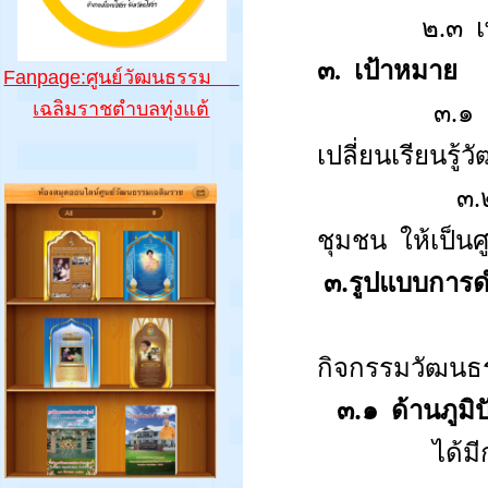
๒.๓
๓.
เป้าหมาย
Fanpage:ศูนย์วัฒนธรรม
เฉลิมราชตำบลทุ่งแต้
๓.๑
เปลี่ยนเรียนรู้
๓.
ชุมชน
ให้เป็น
๓.รูปแบบการด
กิจกรรมวัฒน
๓.๑
ด้านภูมิ
ได้ม