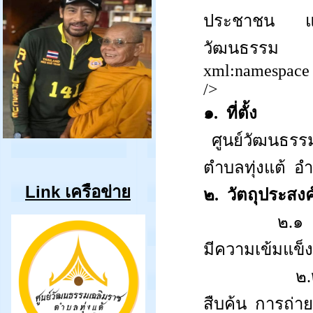
ประชาชน และ
วัฒนธรรม ตล
xml:namespace 
/>
๑.
ที่ตั้ง
ศ
ูนย์วัฒนธร
ตำบลทุ่งแต้
อำ
Link เครือข่าย
๒.
วัตถุประสงค
๒.๑
มีความเข้มแข็ง
๒
สืบค้น
การถ่า