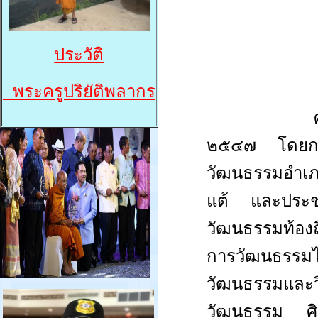
ประวัติ
พระครูปริยัติพลากร
ศ
๒๕๔๗ โดยการ
วัฒนธรรมอำเภ
แต้ และประชา
วัฒนธรรมท้องถิ
การวัฒนธรรมไ
วัฒนธรรมและว
วัฒนธรรม ศิล