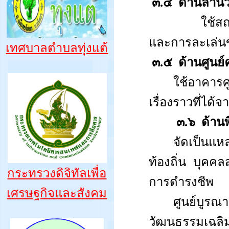
๓.๔
ด้านลาน
ใช้สถ
และการละเล่นข
เทศบาลตำบลทุ่งแต้
๓.๕
ด้านศูนย
ใช้อาคาร
เรื่องราวที่ได้
๓.๖
ด้าน
จัดเป็นแห
ท้องถิ่น
บุคคล
กระทรวงดิจิทัลเพื่อ
การดำรงชีพ
เศรษฐกิจและสังคม
ศูนย์บูรณ
วัฒนธรรมเฉลิ