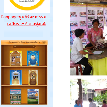
Fanpage:ศูนย์วัฒนธรรม
เฉลิมราชตำบลทุ่งแต้