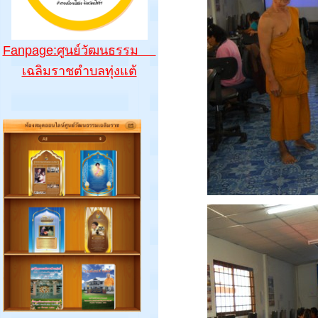
Fanpage:ศูนย์วัฒนธรรม
เฉลิมราชตำบลทุ่งแต้