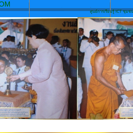
ATBURAPA.C
ศูนย์การเรียนรู้ ICT ชุมชนวัดบูรพา ก